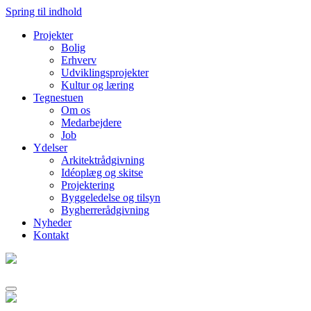
Spring til indhold
Projekter
Bolig
Erhverv
Udviklingsprojekter
Kultur og læring
Tegnestuen
Om os
Medarbejdere
Job
Ydelser
Arkitektrådgivning
Idéoplæg og skitse
Projektering
Byggeledelse og tilsyn
Bygherrerådgivning
Nyheder
Kontakt