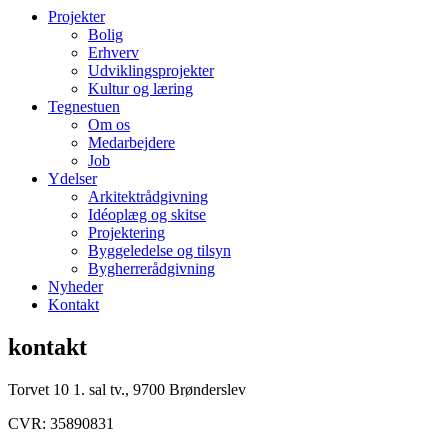
Projekter
Bolig
Erhverv
Udviklingsprojekter
Kultur og læring
Tegnestuen
Om os
Medarbejdere
Job
Ydelser
Arkitektrådgivning
Idéoplæg og skitse
Projektering
Byggeledelse og tilsyn
Bygherrerådgivning
Nyheder
Kontakt
kontakt
Torvet 10 1. sal tv., 9700 Brønderslev
CVR: 35890831